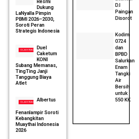
Resmi
D.I
Dukung
Paingan
LaNyalla Pimpin
Disorot
PBMI 2026–2030,
Soroti Peran
Strategis Indonesia
Kodim
0724
dan
Duel
OLAHRAGA
Caketum
BPBD
KONI
Salurkan
Subang Memanas,
Enam
TingTing Janji
Tangki
Tanggung Biaya
Air
Atlet
Bersih
untuk
550 KK
Albertus
OLAHRAGA
Fenanlampir Soroti
Kebangkitan
Muaythai Indonesia
2026