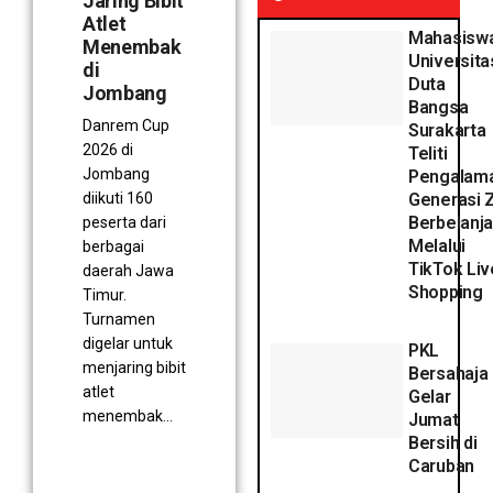
Jaring Bibit
Atlet
Mahasisw
Menembak
Universita
di
Duta
Jombang
Bangsa
Danrem Cup
Surakarta
2026 di
Teliti
Jombang
Pengalam
diikuti 160
Generasi 
Berbelanja
peserta dari
Melalui
berbagai
TikTok Liv
daerah Jawa
Shopping
Timur.
Turnamen
digelar untuk
PKL
menjaring bibit
Bersahaja
atlet
Gelar
menembak...
Jumat
Bersih di
Caruban