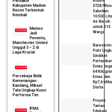
Kodim
Perbakin
Kabupaten Madiun
0728/Wono
Resmi Terbentuk
Salurkan
Kembali
10.500 Lit
Air Bersih
untuk 315
Mainoo
OLAHRAGA
Warga
Jadi
Penentu,
Manchester United
Bareskrim
Unggul 3 – 2 di
Polri Ungk
Laga Krusial
Sindikat
Pertamba
Emas Ilega
OLAHRAGA
64 Kilogr
Persebaya Bidik
Emas dan
Kemenangan
Rp7,6 Milia
Kandang, Mikael
Disita
Tata Ungkap Kunci
Performa Tim
Proyek
Taman
IFMA
Edukasi
OLAHRAGA