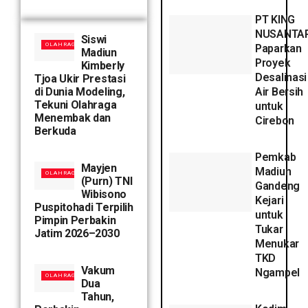
PT KING
NUSANTA
Siswi
OLAHRAGA
Paparkan
Madiun
Proyek
Kimberly
Desalinasi
Tjoa Ukir Prestasi
di Dunia Modeling,
Air Bersih
Tekuni Olahraga
untuk
Menembak dan
Cirebon
Berkuda
Pemkab
Mayjen
Madiun
OLAHRAGA
(Purn) TNI
Gandeng
Wibisono
Kejari
Puspitohadi Terpilih
untuk
Pimpin Perbakin
Tukar
Jatim 2026–2030
Menukar
TKD
Vakum
Ngampel
OLAHRAGA
Dua
Tahun,