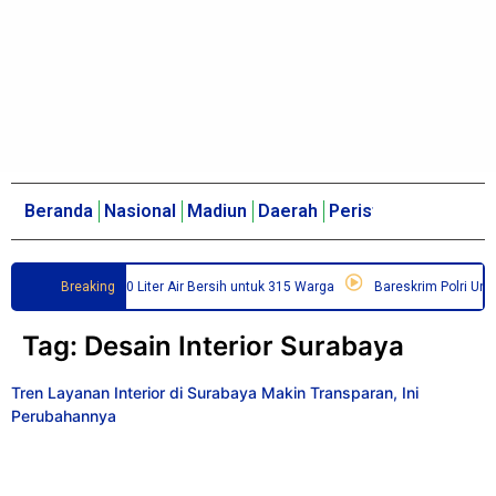
Beranda
Nasional
Madiun
Daerah
Peristiwa
Politik
E
iri Salurkan 10.500 Liter Air Bersih untuk 315 Warga
Breaking
Bareskrim Polri Ungk
Tag:
Desain Interior Surabaya
Tren Layanan Interior di Surabaya Makin Transparan, Ini
Perubahannya