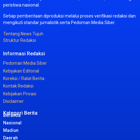
peristiwa
nasional.
Setiap
pemberitaan
diproduksi
melalui
proses
verifikasi
redaksi
dan
mengikuti
standar
jurnalistik
serta
Pedoman
Media
Siber.
Tentang
News
Tujuh
Struktur
Redaksi
Informasi
Redaksi
Pedoman
Media
Siber
Kebijakan
Editorial
Koreksi /
Ralat
Berita
Kontak
Redaksi
Kebijakan
Privasi
Disclaimer
Kategori Berita
Beranda
Nasional
Madiun
Daerah