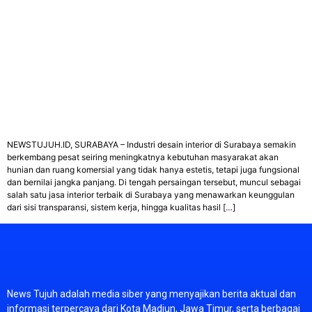
NEWSTUJUH.ID, SURABAYA – Industri desain interior di Surabaya semakin
berkembang pesat seiring meningkatnya kebutuhan masyarakat akan
hunian dan ruang komersial yang tidak hanya estetis, tetapi juga fungsional
dan bernilai jangka panjang. Di tengah persaingan tersebut, muncul sebagai
salah satu jasa interior terbaik di Surabaya yang menawarkan keunggulan
dari sisi transparansi, sistem kerja, hingga kualitas hasil […]
News
Tujuh
adalah
media
siber
yang
menyajikan
berita
aktual
dan
informasi
terpercaya
dari
Kota
Madiun,
Jawa
Timur,
serta
berbagai