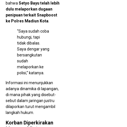
bahwa
Setyo Bayu telah lebih
dulu melaporkan dugaan
penipuan terkait Snapboost
ke Polres Madiun Kota
.
“Saya sudah coba
hubungi, tapi
tidak dibalas.
Saya dengar yang
bersangkutan
PT 
NU
sudah
Pap
melaporkan ke
Pro
Des
polisi,” katanya.
Air
unt
Informasi ini menunjukkan
Cir
adanya dinamika di lapangan,
di mana pihak yang disebut-
sebut dalam jaringan justru
dilaporkan turut mengambil
langkah hukum.
Korban Diperkirakan