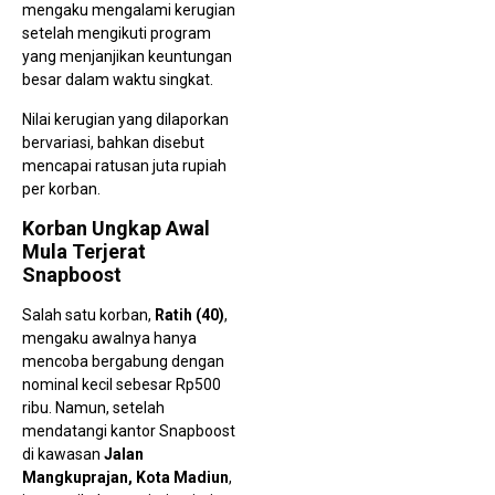
mengaku mengalami kerugian
setelah mengikuti program
yang menjanjikan keuntungan
besar dalam waktu singkat.
D
C
Nilai kerugian yang dilaporkan
J
Bi
bervariasi, bahkan disebut
M
mencapai ratusan juta rupiah
di
J
per korban.
Korban Ungkap Awal
Mula Terjerat
Snapboost
Salah satu korban,
Ratih (40)
,
mengaku awalnya hanya
mencoba bergabung dengan
nominal kecil sebesar Rp500
ribu. Namun, setelah
P
mendatangi kantor Snapboost
P
P
di kawasan
Jalan
K
Mangkuprajan, Kota Madiun
,
M