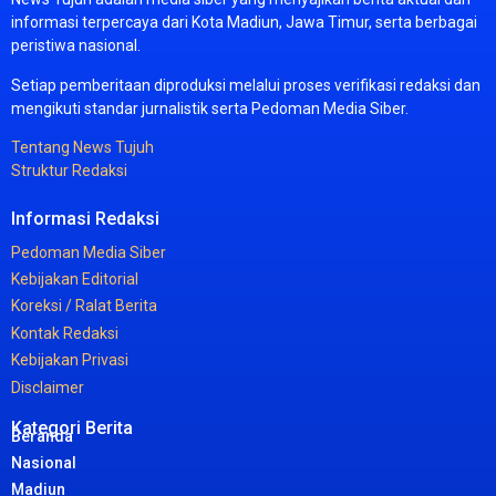
informasi
terpercaya
dari
Kota
Madiun,
Jawa
Timur,
serta
berbagai
peristiwa
nasional.
Setiap
pemberitaan
diproduksi
melalui
proses
verifikasi
redaksi
dan
mengikuti
standar
jurnalistik
serta
Pedoman
Media
Siber.
Tentang
News
Tujuh
Struktur
Redaksi
Informasi
Redaksi
Pedoman
Media
Siber
Kebijakan
Editorial
Koreksi /
Ralat
Berita
Kontak
Redaksi
Kebijakan
Privasi
Disclaimer
Kategori Berita
Beranda
Nasional
Madiun