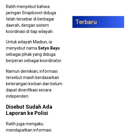
Ratih menyebut bahwa
jaringan Snapboost diduga
telah tersebar di berbagai
Terbaru
daerah, dengan sistem
koordinasi di tiap wilayah.
Ma
Uni
Dut
Untuk wilayah Madiun, ia
Ba
menyebut nama
Setyo Bayu
Sur
Teli
sebagai pihak yang diduga
Pe
berperan sebagai koordinator.
Gen
Ber
Mel
Namun demikian, informasi
Tik
tersebut masih berdasarkan
Sho
keterangan korban dan belum
dapat diverifikasi secara
independen.
Disebut Sudah Ada
PKL
Laporan ke Polisi
Ber
Gel
Ratih juga mengaku
Ju
Ber
mendapatkan informasi
Car