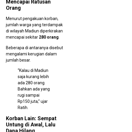
Mencapai Ratusan
Pe
Orang
Ma
Ga
Kej
Menurut pengakuan korban,
unt
Tuk
jumlah warga yang terdampak
Me
di wilayah Madiun diperkirakan
TK
Ng
mencapai sekitar
280 orang
.
Beberapa di antaranya disebut
mengalami kerugian dalam
jumlah besar.
“Kalau di Madiun
saja kurang lebih
Ko
ada 280 orang.
072
Bahkan ada yang
Sal
10.
rugi sampai
Air
Rp150 juta,” ujar
unt
Wa
Ratih.
Korban Lain: Sempat
Untung di Awal, Lalu
Dana Hilang