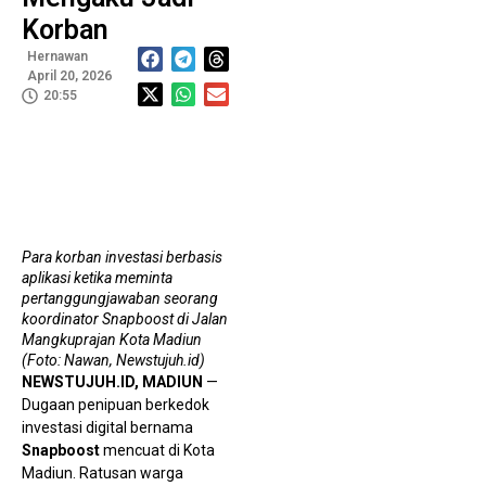
Te
Korban
P
G
Hernawan
B
M
April 20, 2026
T
20:55
S
J
Para korban investasi berbasis
A
aplikasi ketika meminta
M
pertanggungjawaban seorang
M
W
koordinator Snapboost di Jalan
B
Mangkuprajan Kota Madiun
L
(Foto: Nawan, Newstujuh.id)
H
W
NEWSTUJUH.ID, MADIUN
—
T
Dugaan penipuan berkedok
M
investasi digital bernama
Snapboost
mencuat di Kota
Madiun. Ratusan warga