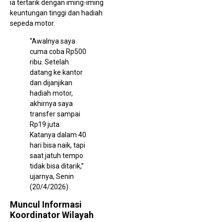
P
ia tertarik dengan iming-iming
2
keuntungan tinggi dan hadiah
2
sepeda motor.
“Awalnya saya
cuma coba Rp500
ribu. Setelah
datang ke kantor
dan dijanjikan
hadiah motor,
akhirnya saya
D
transfer sampai
J
Rp19 juta.
B
T
Katanya dalam 40
T
hari bisa naik, tapi
k
S
saat jatuh tempo
tidak bisa ditarik,”
ujarnya, Senin
(20/4/2026).
Muncul Informasi
Koordinator Wilayah