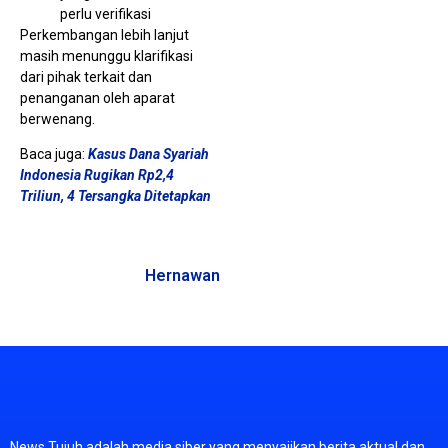
perlu verifikasi
Perkembangan lebih lanjut
masih menunggu klarifikasi
dari pihak terkait dan
penanganan oleh aparat
berwenang.
Baca juga:
Kasus Dana Syariah
Indonesia Rugikan Rp2,4
Triliun, 4 Tersangka Ditetapkan
Hernawan
News
Tujuh
adalah
media
siber
yang
menyajikan
berita
aktual
dan