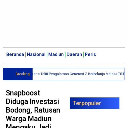
Beranda
Nasional
Madiun
Daerah
Peristiwa
Politik
E
uta Bangsa Surakarta Teliti Pengalaman Generasi Z Berbelanja Melalui TikTok Li
Breaking
Snapboost
Diduga Investasi
Terpopuler
Bodong, Ratusan
M
U
Warga Madiun
D
B
Mengaku Jadi
S