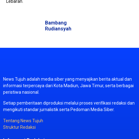
Lebaran.
Bambang
Rudiansyah
News
Tujuh
adalah
media
siber
yang
menyajikan
berita
aktual
dan
informasi
terpercaya
dari
Kota
Madiun,
Jawa
Timur,
serta
berbagai
peristiwa
nasional.
Setiap
pemberitaan
diproduksi
melalui
proses
verifikasi
redaksi
dan
mengikuti
standar
jurnalistik
serta
Pedoman
Media
Siber.
Tentang
News
Tujuh
Struktur
Redaksi