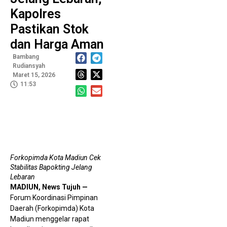
B
Penguatan Organisasi
Geger Pernyataan Dokter
Kapolres
Pastikan Stok
Gunawan, BPJS Kesehatan Didesak Buka Fakta Soal
dan Harga Aman
Asuransi Pegawai
Mahasiswa Universitas Duta
Bambang
Rudiansyah
Bangsa Surakarta Teliti Pengalaman Generasi Z
Maret 15, 2026
11:53
Berbelanja Melalui TikTok Live Shopping
T
Bi
G
C
T
2
Forkopimda Kota Madiun Cek
D
Stabilitas Bapokting Jelang
A
Lebaran
MADIUN, News Tujuh —
Forum Koordinasi Pimpinan
Daerah (Forkopimda) Kota
Madiun menggelar rapat