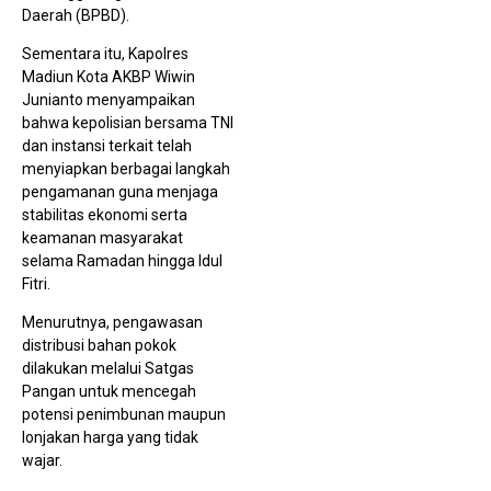
Daerah (BPBD).
Mili
Dis
Sementara itu, Kapolres
Madiun Kota AKBP Wiwin
Junianto menyampaikan
bahwa kepolisian bersama TNI
dan instansi terkait telah
menyiapkan berbagai langkah
pengamanan guna menjaga
stabilitas ekonomi serta
Ust
Puj
keamanan masyarakat
Ban
selama Ramadan hingga Idul
Se
Gu
Fitri.
1 
Menurutnya, pengawasan
distribusi bahan pokok
dilakukan melalui Satgas
Pangan untuk mencegah
potensi penimbunan maupun
lonjakan harga yang tidak
wajar.