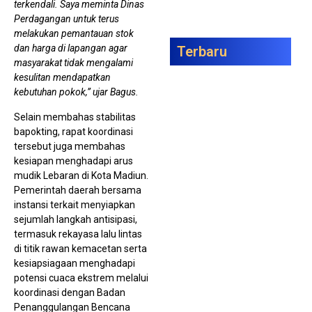
terkendali. Saya meminta Dinas
Perdagangan untuk terus
melakukan pemantauan stok
dan harga di lapangan agar
Terbaru
masyarakat tidak mengalami
kesulitan mendapatkan
Tim
Gag
kebutuhan pokok,” ujar Bagus.
Pen
1,3
Selain membahas stabilitas
Ket
Bin
bapokting, rapat koordinasi
tersebut juga membahas
kesiapan menghadapi arus
mudik Lebaran di Kota Madiun.
Pemerintah daerah bersama
instansi terkait menyiapkan
sejumlah langkah antisipasi,
termasuk rekayasa lalu lintas
di titik rawan kemacetan serta
kesiapsiagaan menghadapi
Ka
PT 
potensi cuaca ekstrem melalui
Ber
koordinasi dengan Badan
P21
Ase
Penanggulangan Bencana
Rp