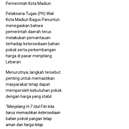
K
Pemerintah Kota Madiun.
L
Pelaksana Tugas (Plt) Wali
Kota Madiun Bagus Panuntun
menegaskan bahwa
pemerintah daerah terus
melakukan pemantauan
terhadap ketersediaan bahan
pokok serta perkembangan
harga di pasar menjelang
Lebaran.
A
J
Menurutnya, langkah tersebut
R
P
penting untuk memastikan
P
masyarakat tetap dapat
T
memperoleh kebutuhan pokok
dengan harga yang stabil.
“Menjelang H-7 Idul Fitri kita
harus memastikan ketersediaan
bahan pokok pangan tetap
aman dan harga tetap