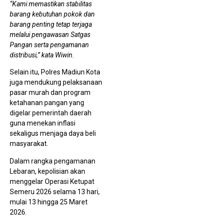
“Kami memastikan stabilitas
HUT
PRI
barang kebutuhan pokok dan
Mad
barang penting tetap terjaga
Se
Don
melalui pengawasan Satgas
Dar
Pangan serta pengamanan
Mo
Pen
distribusi,” kata Wiwin.
Org
Selain itu, Polres Madiun Kota
juga mendukung pelaksanaan
pasar murah dan program
ketahanan pangan yang
digelar pemerintah daerah
guna menekan inflasi
sekaligus menjaga daya beli
Geg
Per
masyarakat.
Dok
Gu
Dalam rangka pengamanan
BP
Kes
Lebaran, kepolisian akan
Did
menggelar Operasi Ketupat
Buk
Soa
Semeru 2026 selama 13 hari,
Asu
mulai 13 hingga 25 Maret
Pe
2026.