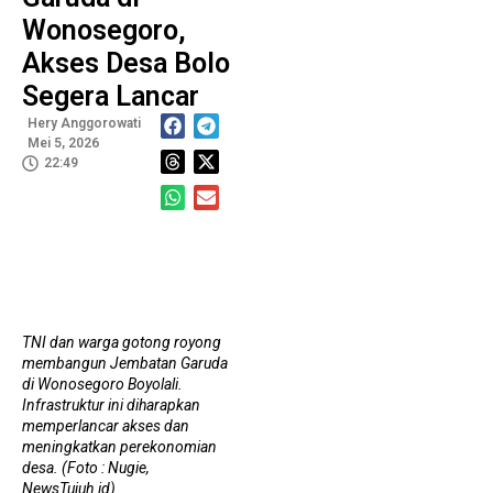
Te
Madiun Gandeng Kejari untuk Tukar Menukar TKD
Wonosegoro,
P
G
Akses Desa Bolo
Ngampel
Kodim 0728/Wonogiri Salurkan 10.500
B
M
Segera Lancar
T
Liter Air Bersih untuk 315 Warga
Bareskrim Polri
S
Hery Anggorowati
Mei 5, 2026
Ungkap Sindikat Pertambangan Emas Ilegal, 64 Kilogram
22:49
Emas dan Rp7,6 Miliar Disita
J
A
M
M
W
B
TNI dan warga gotong royong
L
membangun Jembatan Garuda
H
di Wonosegoro Boyolali.
W
T
Infrastruktur ini diharapkan
M
memperlancar akses dan
meningkatkan perekonomian
desa. (Foto : Nugie,
NewsTujuh.id)