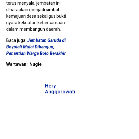
terus menyala, jembatan ini
diharapkan menjadi simbol
kemajuan desa sekaligus bukti
nyata kekuatan kebersamaan
dalam membangun daerah.
Baca juga:
Jembatan Garuda di
Boyolali Mulai Dibangun,
Penantian Warga Bolo Berakhir
PT 
Wartawan : Nugie
NU
Pap
Pro
Des
Air
Hery
unt
Cir
Anggorowati