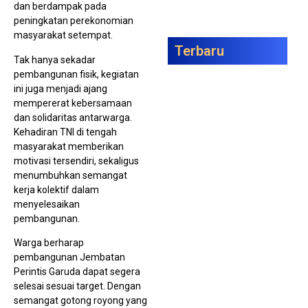
dan berdampak pada
peningkatan perekonomian
masyarakat setempat.
Terbaru
Tak hanya sekadar
pembangunan fisik, kegiatan
Ma
Uni
ini juga menjadi ajang
Dut
mempererat kebersamaan
Ba
Sur
dan solidaritas antarwarga.
Teli
Kehadiran TNI di tengah
Pe
Gen
masyarakat memberikan
Ber
motivasi tersendiri, sekaligus
Mel
Tik
menumbuhkan semangat
Sho
kerja kolektif dalam
menyelesaikan
pembangunan.
Warga berharap
pembangunan Jembatan
PKL
Ber
Perintis Garuda dapat segera
Gel
selesai sesuai target. Dengan
Ju
Ber
semangat gotong royong yang
Car