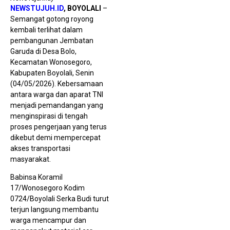
NEWSTUJUH.ID
, BOYOLALI
–
Semangat gotong royong
kembali terlihat dalam
pembangunan Jembatan
D
C
Garuda di Desa Bolo,
J
Kecamatan Wonosegoro,
Bi
M
Kabupaten Boyolali, Senin
di
(04/05/2026). Kebersamaan
J
antara warga dan aparat TNI
menjadi pemandangan yang
menginspirasi di tengah
proses pengerjaan yang terus
dikebut demi mempercepat
akses transportasi
masyarakat.
Babinsa Koramil
17/Wonosegoro Kodim
P
0724/Boyolali Serka Budi turut
P
terjun langsung membantu
P
K
warga mencampur dan
M