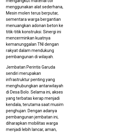
mengangkut material cor
P
2
menggunakan alat sederhana,
2
Mesin molen terus berputar,
sementara warga bergantian
menuangkan adonan beton ke
titik-titik konstruksi. Sinergi ini
mencerminkan kuatnya
kemanunggalan TNI dengan
rakyat dalam mendukung
pembangunan di wilayah.
Jembatan Perintis Garuda
D
J
sendiri merupakan
B
infrastruktur penting yang
T
T
menghubungkan antarwilayah
k
di Desa Bolo. Selama ini, akses
S
yang terbatas kerap menjadi
kendala, terutama saat musim
penghujan. Dengan adanya
pembangunan jembatan ini,
diharapkan mobilitas warga
menjadi lebih lancar, aman,