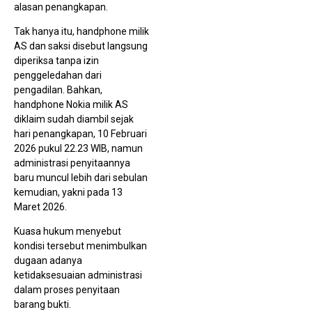
alasan penangkapan.
Ust
Puj
Ban
Tak hanya itu, handphone milik
Se
AS dan saksi disebut langsung
Gu
1 
diperiksa tanpa izin
penggeledahan dari
pengadilan. Bahkan,
handphone Nokia milik AS
diklaim sudah diambil sejak
hari penangkapan, 10 Februari
2026 pukul 22.23 WIB, namun
administrasi penyitaannya
baru muncul lebih dari sebulan
kemudian, yakni pada 13
HUT
PRI
Maret 2026.
Mad
Se
Kuasa hukum menyebut
Don
Dar
kondisi tersebut menimbulkan
Mo
dugaan adanya
Pen
Org
ketidaksesuaian administrasi
dalam proses penyitaan
barang bukti.