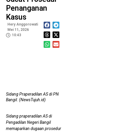
A
Ngawen
HUT ke-1 PRI di Madiun, Senam dan Donor
Penanganan
P
Kasus
Darah Jadi Momentum Penguatan Organisasi
Hery Anggorowati
Geger Pernyataan Dokter Gunawan, BPJS Kesehatan
Mei 11, 2026
10:43
Didesak Buka Fakta Soal Asuransi Pegawai
P
T
E
D.
P
D
Sidang Praperadilan AS di PN
Bangil. (NewsTujuh.id)
Sidang praperadilan AS di
Pengadilan Negeri Bangil
memaparkan dugaan prosedur