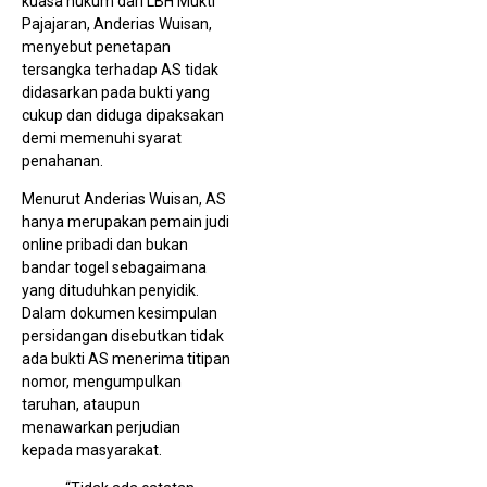
kuasa hukum dari LBH Mukti
u
W
Pajajaran, Anderias Wuisan,
menyebut penetapan
tersangka terhadap AS tidak
didasarkan pada bukti yang
cukup dan diduga dipaksakan
demi memenuhi syarat
penahanan.
Menurut Anderias Wuisan, AS
hanya merupakan pemain judi
online pribadi dan bukan
P
M
bandar togel sebagaimana
G
yang dituduhkan penyidik.
K
u
Dalam dokumen kesimpulan
T
persidangan disebutkan tidak
M
T
ada bukti AS menerima titipan
N
nomor, mengumpulkan
taruhan, ataupun
menawarkan perjudian
kepada masyarakat.