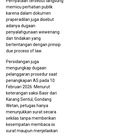
Pernyataan tersebut langsung
memicu perhatian publik
karena dalam dokumen
praperadilan juga disebut
adanya dugaan
penyalahgunaan wewenang
dan tindakan yang
bertentangan dengan prinsip
due process of law.
Ka
Persidangan juga
PT 
Ber
mengungkap dugaan
P21
pelanggaran prosedur saat
Ase
Rp
penangkapan AS pada 10
Mili
Februari 2026. Menurut
Dis
keterangan saksi Basir dari
Karang Sentul, Gondang
Wetan, petugas hanya
menunjukkan surat secara
sekilas tanpa memberikan
kesempatan membaca isi
surat maupun menjelaskan