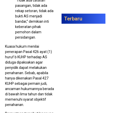
“Tidak ada catatan
pasangan, tidak ada
rekap setoran, tidak ada
bukti AS menjadi
Terbaru
bandar,” demikian inti
keberatan pihak
Din
Ma
pemohon dalam
Te
persidangan.
Vak
HPV
An
Kuasa hukum menilai
Pe
penerapan Pasal 426 ayat (1)
huruf b KUHP terhadap AS
diduga dipaksakan agar
penyidik dapat melakukan
penahanan. Sebab, apabila
hanya dikenakan Pasal 427
KUHP sebagai pemain judi,
ancaman hukumannya berada
di bawah lima tahun dan tidak
Tim
Gag
memenuhi syarat objektif
Pen
penahanan.
1,3
Ket
Bin