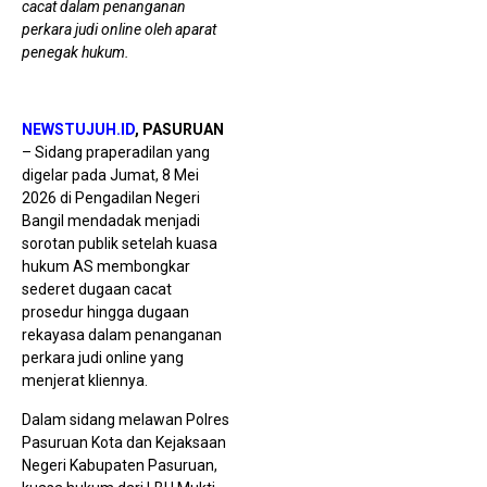
cacat dalam penanganan
perkara judi online oleh aparat
penegak hukum.
B
P
S
NEWSTUJUH.ID
, PASURUAN
P
– Sidang praperadilan yang
E
6
digelar pada Jumat, 8 Mei
E
2026 di Pengadilan Negeri
R
D
Bangil mendadak menjadi
sorotan publik setelah kuasa
hukum AS membongkar
sederet dugaan cacat
prosedur hingga dugaan
rekayasa dalam penanganan
perkara judi online yang
menjerat kliennya.
K
Dalam sidang melawan Polres
0
Pasuruan Kota dan Kejaksaan
S
1
Negeri Kabupaten Pasuruan,
A