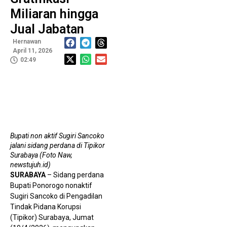
B
Penguatan Organisasi
Geger Pernyataan Dokter
Miliaran hingga
Jual Jabatan
Gunawan, BPJS Kesehatan Didesak Buka Fakta Soal
Hernawan
Asuransi Pegawai
Mahasiswa Universitas Duta
April 11, 2026
02:49
Bangsa Surakarta Teliti Pengalaman Generasi Z
Berbelanja Melalui TikTok Live Shopping
M
D
D
Bupati non aktif Sugiri Sancoko
T
jalani sidang perdana di Tipikor
K
Surabaya (Foto Naw,
K
L
newstujuh.id)
SURABAYA
– Sidang perdana
Bupati Ponorogo nonaktif
Sugiri Sancoko di Pengadilan
Tindak Pidana Korupsi
(Tipikor) Surabaya, Jumat