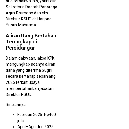
E
dua terdakwa lain, yakni eks
T
Sekretaris Daerah Ponorogo
Ai
B
Agus Pramono dan eks
u
Direktur RSUD dr. Harjono,
5
Yunus Mahatma.
Aliran Uang Bertahap
Terungkap di
Persidangan
Dalam dakwaan, jaksa KPK
mengungkap adanya aliran
P
T
dana yang diterima Sugiri
E
secara bertahap sepanjang
D.
P
2025 terkait upaya
D
mempertahankan jabatan
Direktur RSUD.
Rinciannya:
Februari 2025: Rp400
juta
April–Agustus 2025: