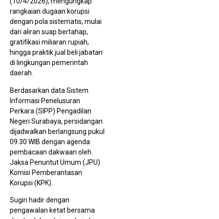
(10/4/2026), mengungkap
rangkaian dugaan korupsi
dengan pola sistematis, mulai
dari aliran suap bertahap,
A
gratifikasi miliaran rupiah,
J
hingga praktik jual beli jabatan
R
P
di lingkungan pemerintah
P
daerah.
T
Berdasarkan data Sistem
Informasi Penelusuran
Perkara (SIPP) Pengadilan
Negeri Surabaya, persidangan
dijadwalkan berlangsung pukul
09.30 WIB dengan agenda
pembacaan dakwaan oleh
Jaksa Penuntut Umum (JPU)
Komisi Pemberantasan
Korupsi (KPK).
K
0
d
Sugiri hadir dengan
B
pengawalan ketat bersama
S