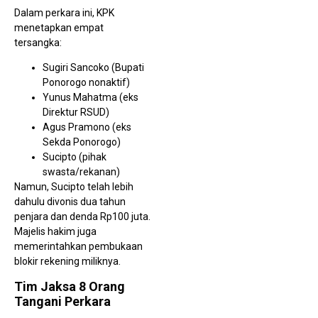
HUT
Dalam perkara ini, KPK
PRI
menetapkan empat
Mad
Se
tersangka:
Don
Dar
Sugiri Sancoko (Bupati
Mo
Pen
Ponorogo nonaktif)
Org
Yunus Mahatma (eks
Direktur RSUD)
Agus Pramono (eks
Sekda Ponorogo)
Sucipto (pihak
swasta/rekanan)
Namun, Sucipto telah lebih
Geg
dahulu divonis dua tahun
Per
penjara dan denda Rp100 juta.
Dok
Gu
Majelis hakim juga
BP
memerintahkan pembukaan
Kes
Did
blokir rekening miliknya.
Buk
Soa
Tim Jaksa 8 Orang
Asu
Pe
Tangani Perkara