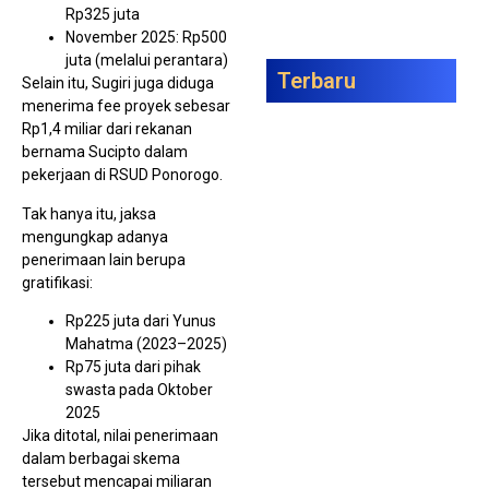
Rp325 juta
November 2025: Rp500
juta (melalui perantara)
Terbaru
Selain itu, Sugiri juga diduga
menerima fee proyek sebesar
Tim
Rp1,4 miliar dari rekanan
Gag
bernama Sucipto dalam
Pen
1,3
pekerjaan di RSUD Ponorogo.
Ket
Bin
Tak hanya itu, jaksa
mengungkap adanya
penerimaan lain berupa
gratifikasi:
Rp225 juta dari Yunus
Mahatma (2023–2025)
Rp75 juta dari pihak
swasta pada Oktober
Ka
2025
PT 
Jika ditotal, nilai penerimaan
Ber
P21
dalam berbagai skema
Ase
tersebut mencapai miliaran
Rp