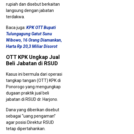
Mili
rupiah dan disebut berkaitan
Dis
langsung dengan jabatan
terdakwa.
Baca juga:
KPK OTT Bupati
Tulungagung Gatut Sunu
Wibowo, 16 Orang Diamankan,
Harta Rp 20,3 Miliar Disorot
OTT KPK Ungkap Jual
Ust
Beli Jabatan di RSUD
Puj
Ban
Se
Kasus ini bermula dari operasi
Gu
1 
tangkap tangan (OTT) KPK di
Ponorogo yang mengungkap
dugaan praktik jual beli
jabatan di RSUD dr. Harjono.
Dana yang diberikan disebut
sebagai “uang pengaman”
agar posisi Direktur RSUD
tetap dipertahankan.