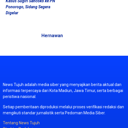
Kasus Sugiri Sancoko ke PN
Ponorogo, Sidang Segera
Digelar
Hernawan
News
Tujuh
adalah
media
siber
yang
menyajikan
berita
aktual
dan
informasi
terpercaya
dari
Kota
Madiun,
Jawa
Timur,
serta
berbagai
peristiwa
nasional.
Setiap
pemberitaan
diproduksi
melalui
proses
verifikasi
redaksi
dan
mengikuti
standar
jurnalistik
serta
Pedoman
Media
Siber.
Tentang
News
Tujuh