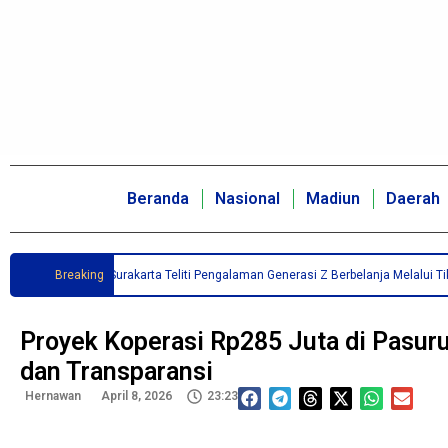
Beranda
Nasional
Madiun
Daerah
Duta Bangsa Surakarta Teliti Pengalaman Generasi Z Berbelanja Melalui TikTok 
Breaking
Proyek Koperasi Rp285 Juta di Pasur
dan Transparansi
Hernawan
April 8, 2026
23:23