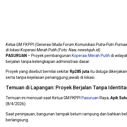
Ketua GM FKPPI (Generasi Muda Forum Komunikasi Putra-Putri Purnawir
di lokasi Koperasi Merah Putih (Foto: Naw, newstujuh.id)
PASURUAN
– Proyek pembangunan
Koperasi Merah Putih
di wilaya
berjalan tanpa kelengkapan administrasi dasar.
Proyek yang disebut bernilai sekitar
Rp285 juta
itu diduga dikerjaka
serta tanpa kejelasan penanggung jawab di lokasi.
Temuan di Lapangan: Proyek Berjalan Tanpa Identita
Temuan ini mencuat saat Ketua GM FKPPI
Pasuruan
Raya,
Ayik Suh
(8/4/2026).
Saat peninjauan, bangunan tampak belum rampung dan bahkan belu
berlangsung.