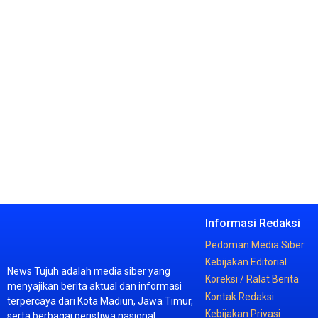
Informasi
Redaksi
Pedoman
Media
Siber
Kebijakan
Editorial
News
Tujuh
adalah
media
siber
yang
Koreksi /
Ralat
Berita
menyajikan
berita
aktual
dan
informasi
Kontak
Redaksi
terpercaya
dari
Kota
Madiun,
Jawa
Timur,
Kebijakan
Privasi
serta
berbagai
peristiwa
nasional.