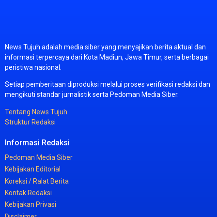
News
Tujuh
adalah
media
siber
yang
menyajikan
berita
aktual
dan
informasi
terpercaya
dari
Kota
Madiun,
Jawa
Timur,
serta
berbagai
peristiwa
nasional.
Setiap
pemberitaan
diproduksi
melalui
proses
verifikasi
redaksi
dan
mengikuti
standar
jurnalistik
serta
Pedoman
Media
Siber.
Tentang
News
Tujuh
Struktur
Redaksi
Informasi
Redaksi
Pedoman
Media
Siber
Kebijakan
Editorial
Koreksi /
Ralat
Berita
Kontak
Redaksi
Kebijakan
Privasi
Disclaimer