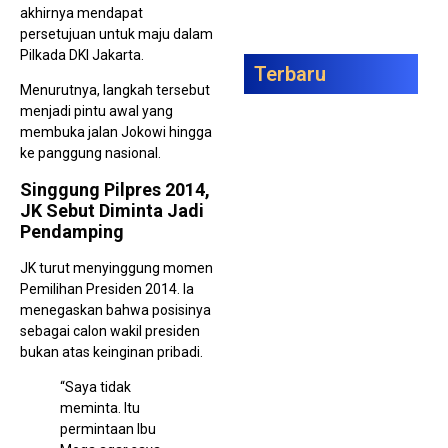
akhirnya mendapat
persetujuan untuk maju dalam
Pilkada DKI Jakarta.
Terbaru
Menurutnya, langkah tersebut
menjadi pintu awal yang
Tim
Gag
membuka jalan Jokowi hingga
Pen
ke panggung nasional.
1,3
Ket
Bin
Singgung Pilpres 2014,
JK Sebut Diminta Jadi
Pendamping
JK turut menyinggung momen
Pemilihan Presiden 2014. Ia
menegaskan bahwa posisinya
sebagai calon wakil presiden
bukan atas keinginan pribadi.
Ka
“Saya tidak
PT 
Ber
meminta. Itu
P21
permintaan Ibu
Ase
Rp