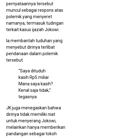
pernyataannya tersebut
HUT
PRI
muncul sebagai respons atas
Mad
polemik yang menyeret
Se
Don
namanya, termasuk tudingan
Dar
terkait kasus ijazah Jokowi.
Mo
Pen
Org
Ia membantah tuduhan yang
menyebut dirinya terlibat
pendanaan dalam polemik
tersebut.
“Saya dituduh
kasih Rp5 miliar.
Mana saya kasih?
Geg
Kenal saja tidak,”
Per
Dok
tegasnya.
Gu
BP
JK juga menegaskan bahwa
Kes
Did
dirinya tidak memiliki niat
Buk
untuk menyerang Jokowi,
Soa
Asu
melainkan hanya memberikan
Pe
pandangan sebagai tokoh