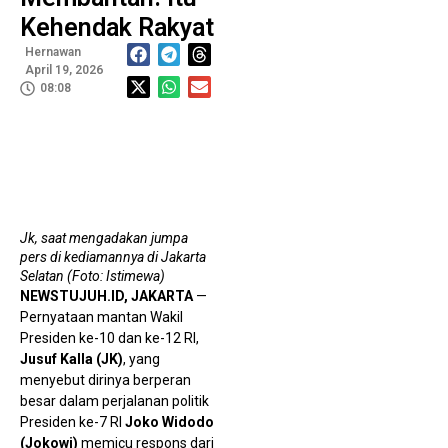
B
Penguatan Organisasi
Geger Pernyataan Dokter
Kehendak Rakyat
Gunawan, BPJS Kesehatan Didesak Buka Fakta Soal
Hernawan
April 19, 2026
08:08
Asuransi Pegawai
Mahasiswa Universitas Duta
Bangsa Surakarta Teliti Pengalaman Generasi Z
Berbelanja Melalui TikTok Live Shopping
A
Jk, saat mengadakan jumpa
J
pers di kediamannya di Jakarta
R
Selatan (Foto: Istimewa)
P
P
NEWSTUJUH.ID, JAKARTA
—
T
Pernyataan mantan Wakil
Presiden ke-10 dan ke-12 RI,
Jusuf Kalla (JK)
, yang
menyebut dirinya berperan
besar dalam perjalanan politik
Presiden ke-7 RI
Joko Widodo
(Jokowi)
memicu respons dari