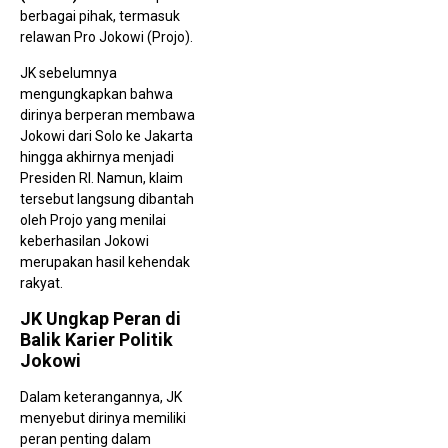
berbagai pihak, termasuk
relawan Pro Jokowi (Projo).
JK sebelumnya
K
mengungkapkan bahwa
0
d
dirinya berperan membawa
B
Jokowi dari Solo ke Jakarta
S
E
hingga akhirnya menjadi
T
Presiden RI. Namun, klaim
Ai
B
tersebut langsung dibantah
u
oleh Projo yang menilai
5
keberhasilan Jokowi
merupakan hasil kehendak
rakyat.
JK Ungkap Peran di
Balik Karier Politik
Jokowi
P
T
Dalam keterangannya, JK
E
menyebut dirinya memiliki
D.
P
peran penting dalam