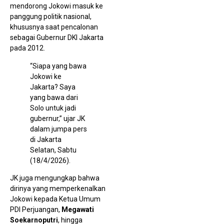
D
mendorong Jokowi masuk ke
panggung politik nasional,
khususnya saat pencalonan
sebagai Gubernur DKI Jakarta
pada 2012.
“Siapa yang bawa
Jokowi ke
Jakarta? Saya
yang bawa dari
Solo untuk jadi
B
gubernur,” ujar JK
P
S
dalam jumpa pers
P
di Jakarta
E
6
Selatan, Sabtu
E
(18/4/2026).
R
D
JK juga mengungkap bahwa
dirinya yang memperkenalkan
Jokowi kepada Ketua Umum
PDI Perjuangan,
Megawati
Soekarnoputri
, hingga