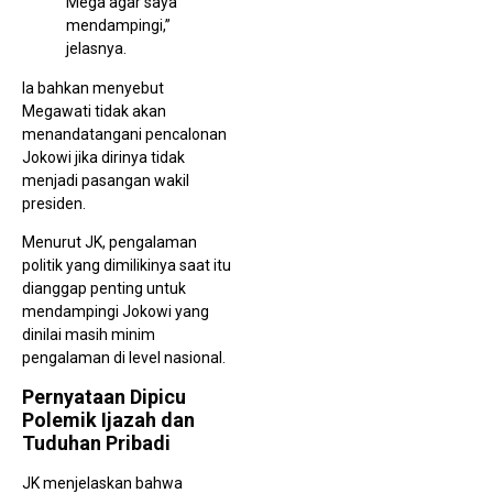
Mega agar saya
Mili
mendampingi,”
Dis
jelasnya.
Ia bahkan menyebut
Megawati tidak akan
menandatangani pencalonan
Jokowi jika dirinya tidak
menjadi pasangan wakil
presiden.
Ust
Puj
Menurut JK, pengalaman
Ban
Se
politik yang dimilikinya saat itu
Gu
dianggap penting untuk
1 
mendampingi Jokowi yang
dinilai masih minim
pengalaman di level nasional.
Pernyataan Dipicu
Polemik Ijazah dan
Tuduhan Pribadi
JK menjelaskan bahwa